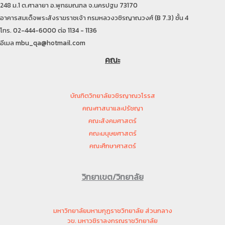
248 ม.1 ต.ศาลายา อ.พุทธมณฑล จ.นครปฐม 73170
อาคารสมเด็จพระสังราฆราชเจ้า กรมหลวงวชิรญาณวงศ์ (B 7.3) ชั้น 4
โทร. 02-444-6000 ต่อ 1134 - 1136
อีเมล mbu_qa@hotmail.com
คณะ
บัณฑิตวิทยาลัยวชิรญาณวโรรส
คณะศาสนาและปรัชญา
คณะสังคมศาสตร์
คณะมนุษยศาสตร์
คณะศึกษาศาสตร์
วิทยาเขต/วิทยาลัย
มหาวิทยาลัยมหามกุฏราชวิทยาลัย ส่วนกลาง
วข. มหาวชิราลงกรณราชวิทยาลัย