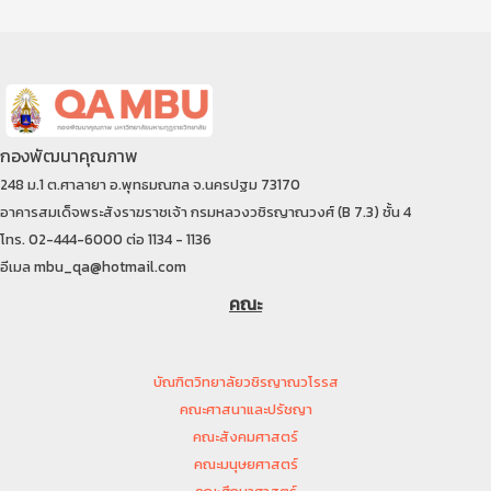
กองพัฒนาคุณภาพ
248 ม.1 ต.ศาลายา อ.พุทธมณฑล จ.นครปฐม 73170
อาคารสมเด็จพระสังราฆราชเจ้า กรมหลวงวชิรญาณวงศ์ (B 7.3) ชั้น 4
โทร. 02-444-6000 ต่อ 1134 - 1136
อีเมล mbu_qa@hotmail.com
คณะ
บัณฑิตวิทยาลัยวชิรญาณวโรรส
คณะศาสนาและปรัชญา
คณะสังคมศาสตร์
คณะมนุษยศาสตร์