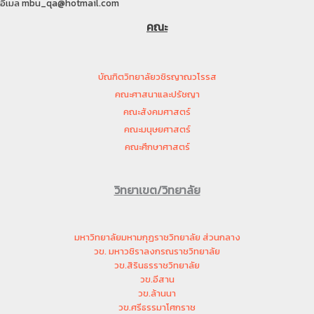
อีเมล mbu_qa@hotmail.com
คณะ
บัณฑิตวิทยาลัยวชิรญาณวโรรส
คณะศาสนาและปรัชญา
คณะสังคมศาสตร์
คณะมนุษยศาสตร์
คณะศึกษาศาสตร์
วิทยาเขต/วิทยาลัย
มหาวิทยาลัยมหามกุฏราชวิทยาลัย ส่วนกลาง
วข. มหาวชิราลงกรณราชวิทยาลัย
วข.สิรินธรราชวิทยาลัย
วข.อีสาน
วข.ล้านนา
วข.ศรีธรรมาโศกราช