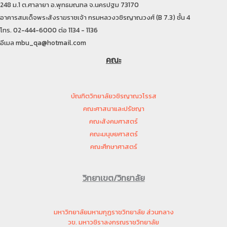
248 ม.1 ต.ศาลายา อ.พุทธมณฑล จ.นครปฐม 73170
อาคารสมเด็จพระสังราฆราชเจ้า กรมหลวงวชิรญาณวงศ์ (B 7.3) ชั้น 4
โทร. 02-444-6000 ต่อ 1134 - 1136
อีเมล mbu_qa@hotmail.com
คณะ
บัณฑิตวิทยาลัยวชิรญาณวโรรส
คณะศาสนาและปรัชญา
คณะสังคมศาสตร์
คณะมนุษยศาสตร์
คณะศึกษาศาสตร์
วิทยาเขต/วิทยาลัย
มหาวิทยาลัยมหามกุฏราชวิทยาลัย ส่วนกลาง
วข. มหาวชิราลงกรณราชวิทยาลัย