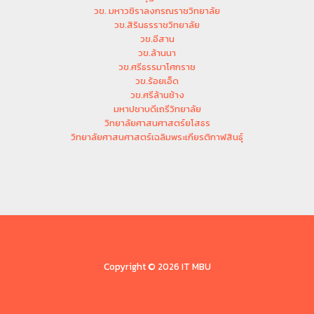
วข. มหาวชิราลงกรณราชวิทยาลัย
วข.สิรินธรราชวิทยาลัย
วข.อีสาน
วข.ล้านนา
วข.ศรีธรรมาโศกราช
วข.ร้อยเอ็ด
วข.ศรีล้านช้าง
มหาปชาบดีเถรีวิทยาลัย
วิทยาลัยศาสนศาสตร์ยโสธร
วิทยาลัยศาสนศาสตร์เฉลิมพระเกียรติกาฬสินธุ์
Copyright © 2026 IT MBU