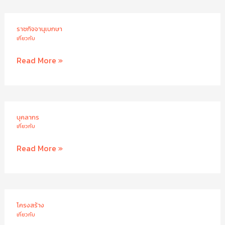
กิจ
ปรัชญา
ราชกิจจานุเบกษา
เกี่ยวกับ
ราช
Read More »
กิจ
จา
นุ
เบกษา
บุคลากร
เกี่ยวกับ
บุคลากร
Read More »
โครงสร้าง
เกี่ยวกับ