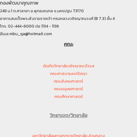
กองพัฒนาคุณภาพ
248 ม.1 ต.ศาลายา อ.พุทธมณฑล จ.นครปฐม 73170
อาคารสมเด็จพระสังราฆราชเจ้า กรมหลวงวชิรญาณวงศ์ (B 7.3) ชั้น 4
โทร. 02-444-6000 ต่อ 1134 - 1136
อีเมล mbu_qa@hotmail.com
คณะ
บัณฑิตวิทยาลัยวชิรญาณวโรรส
คณะศาสนาและปรัชญา
คณะสังคมศาสตร์
คณะมนุษยศาสตร์
คณะศึกษาศาสตร์
วิทยาเขต/วิทยาลัย
มหาวิทยาลัยมหามกุฏราชวิทยาลัย ส่วนกลาง