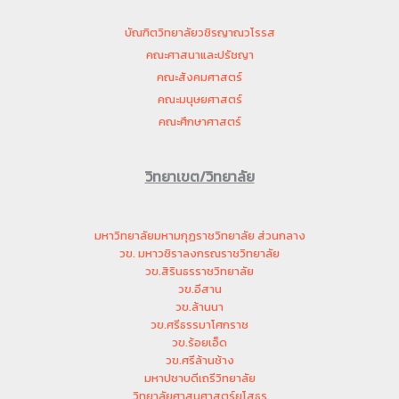
บัณฑิตวิทยาลัยวชิรญาณวโรรส
คณะศาสนาและปรัชญา
คณะสังคมศาสตร์
คณะมนุษยศาสตร์
คณะศึกษาศาสตร์
วิทยาเขต/วิทยาลัย
มหาวิทยาลัยมหามกุฏราชวิทยาลัย ส่วนกลาง
วข. มหาวชิราลงกรณราชวิทยาลัย
วข.สิรินธรราชวิทยาลัย
วข.อีสาน
วข.ล้านนา
วข.ศรีธรรมาโศกราช
วข.ร้อยเอ็ด
วข.ศรีล้านช้าง
มหาปชาบดีเถรีวิทยาลัย
วิทยาลัยศาสนศาสตร์ยโสธร