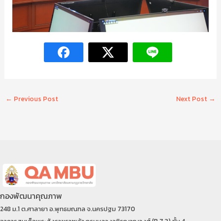
←
Previous Post
Next Post
→
กองพัฒนาคุณภาพ
248 ม.1 ต.ศาลายา อ.พุทธมณฑล จ.นครปฐม 73170
อาคารสมเด็จพระสังราฆราชเจ้า กรมหลวงวชิรญาณวงศ์ (B 7.3) ชั้น 4