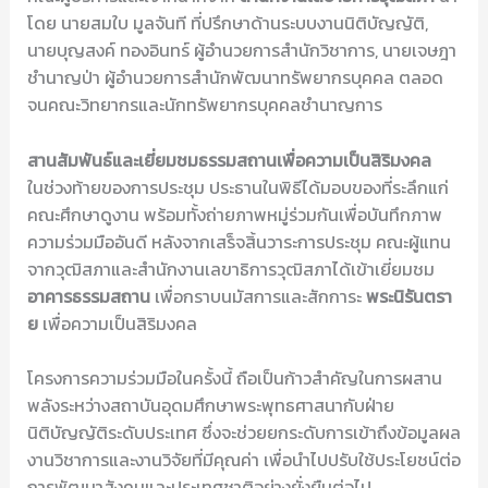
โดย นายสมใบ มูลจันที ที่ปรึกษาด้านระบบงานนิติบัญญัติ,
นายบุญสงค์ ทองอินทร์ ผู้อำนวยการสำนักวิชาการ, นายเจษฎา
ชำนาญป่า ผู้อำนวยการสำนักพัฒนาทรัพยากรบุคคล ตลอด
จนคณะวิทยากรและนักทรัพยากรบุคคลชำนาญการ
สานสัมพันธ์และเยี่ยมชมธรรมสถานเพื่อความเป็นสิริมงคล
ในช่วงท้ายของการประชุม ประธานในพิธีได้มอบของที่ระลึกแก่
คณะศึกษาดูงาน พร้อมทั้งถ่ายภาพหมู่ร่วมกันเพื่อบันทึกภาพ
ความร่วมมืออันดี หลังจากเสร็จสิ้นวาระการประชุม คณะผู้แทน
จากวุฒิสภาและสำนักงานเลขาธิการวุฒิสภาได้เข้าเยี่ยมชม
อาคารธรรมสถาน
เพื่อกราบนมัสการและสักการะ
พระนิรันตรา
ย
เพื่อความเป็นสิริมงคล
โครงการความร่วมมือในครั้งนี้ ถือเป็นก้าวสำคัญในการผสาน
พลังระหว่างสถาบันอุดมศึกษาพระพุทธศาสนากับฝ่าย
นิติบัญญัติระดับประเทศ ซึ่งจะช่วยยกระดับการเข้าถึงข้อมูลผล
งานวิชาการและงานวิจัยที่มีคุณค่า เพื่อนำไปปรับใช้ประโยชน์ต่อ
การพัฒนาสังคมและประเทศชาติอย่างยั่งยืนต่อไป