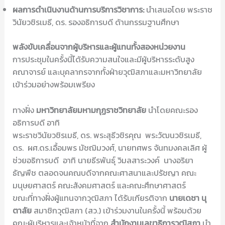
ผลการดำเนินงานด้านการบริการวิชาการ:
นำเสนอโดย พระราช
วินัยวชิรเมธี, ดร. รองอธิการบดี ด้านกรรมฐานศึกษา
พลังขับเคลื่อนจากผู้บริหารและผู้แทนทั้งสองหน่วยงาน
การประชุมในครั้งนี้ได้รับความสนใจและมีผู้บริหารระดับสูง
คณาจารย์ และบุคลากรจากทั้งฝ่ายวุฒิสภาและมหาวิทยาลัย
เข้าร่วมอย่างพร้อมเพรียง
ทางฝั่ง
มหาวิทยาลัยมหามกุฏราชวิทยาลัย
นำโดยคณะรอง
อธิการบดี อาทิ
พระราชวินัยวชิรเมธี, ดร. พระสุธีวชิรคุณ พระวัฒนวชิรเมธี,
ดร. ผศ.ดร.เอื้อมพร มัชฌิมวงศ์, นายทศพร จันทมงคลเลิศ ผู้
ช่วยอธิการบดี อาทิ นายธีรพันธุ์ วิมลสาระวงค์ นางอริยา
ธัญพืช ตลอดจนคณบดีจากคณะศาสนาและปรัชญา คณะ
มนุษยศาสตร์ คณะสังคมศาสตร์ และคณะศึกษาศาสตร์
ขณะที่ทางฝั่งผู้แทนจากวุฒิสภา ได้รับเกียรติจาก
นายเดชา นุ
ตาลัย
สมาชิกวุฒิสภา (สว.) เข้าร่วมงานในครั้งนี้ พร้อมด้วย
คณะผู้บริหารและเจ้าหน้าที่จาก
สำนักงานเลขาธิการวุฒิสภา
นำ