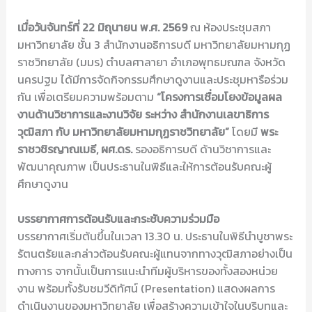
เมื่อวันจันทร์ที่
22
มิถุนายน พ.ศ.
2569
ณ ห้องประชุมสภา
มหาวิทยาลัย ชั้น 3 สำนักงานอธิการบดี มหาวิทยาลัยมหามกุฏ
ราชวิทยาลัย (มมร) ตำบลศาลายา อำเภอพุทธมณฑล จังหวัด
นครปฐม ได้มีการจัดกิจกรรมศึกษาดูงานและประชุมหารือร่วม
กัน เพื่อเตรียมความพร้อมตาม
“
โครงการเชื่อมโยงข้อมูลผล
งานด้านวิชาการและงานวิจัย ระหว่าง สำนักงานเลขาธิการ
วุฒิสภา กับ มหาวิทยาลัยมหามกุฏราชวิทยาลัย”
โดยมี
พระ
ราชวชิรญาณเมธี
,
ผศ.ดร.
รองอธิการบดี ด้านวิชาการและ
พัฒนาคุณภาพ เป็นประธานในพิธีและให้การต้อนรับคณะผู้
ศึกษาดูงาน
บรรยากาศการต้อนรับและกระชับความร่วมมือ
บรรยากาศเริ่มต้นขึ้นในเวลา 13.30 น. ประธานในพิธีนำบูชาพระ
รัตนตรัยและกล่าวต้อนรับคณะผู้แทนจากทางวุฒิสภาอย่างเป็น
ทางการ จากนั้นเป็นการแนะนำทีมผู้บริหารของทั้งสองหน่วย
งาน พร้อมทั้งรับชมวีดิทัศน์ (Presentation) แสดงผลการ
ดำเนินงานของมหาวิทยาลัย เพื่อสร้างความเข้าใจในบริบทและ