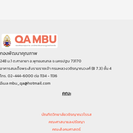
กองพัฒนาคุณภาพ
248 ม.1 ต.ศาลายา อ.พุทธมณฑล จ.นครปฐม 73170
อาคารสมเด็จพระสังราฆราชเจ้า กรมหลวงวชิรญาณวงศ์ (B 7.3) ชั้น 4
โทร. 02-444-6000 ต่อ 1134 - 1136
อีเมล mbu_qa@hotmail.com
คณะ
บัณฑิตวิทยาลัยวชิรญาณวโรรส
คณะศาสนาและปรัชญา
คณะสังคมศาสตร์