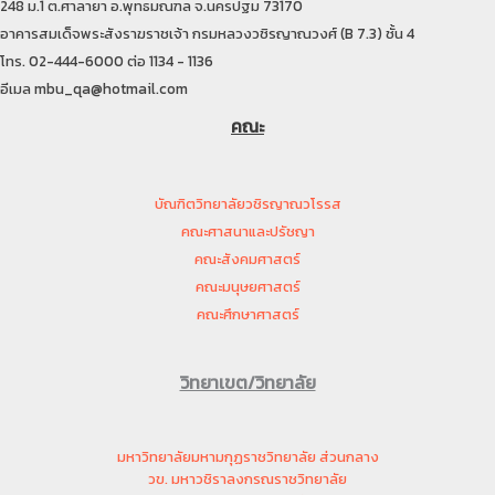
248 ม.1 ต.ศาลายา อ.พุทธมณฑล จ.นครปฐม 73170
อาคารสมเด็จพระสังราฆราชเจ้า กรมหลวงวชิรญาณวงศ์ (B 7.3) ชั้น 4
โทร. 02-444-6000 ต่อ 1134 - 1136
อีเมล mbu_qa@hotmail.com
คณะ
บัณฑิตวิทยาลัยวชิรญาณวโรรส
คณะศาสนาและปรัชญา
คณะสังคมศาสตร์
คณะมนุษยศาสตร์
คณะศึกษาศาสตร์
วิทยาเขต/วิทยาลัย
มหาวิทยาลัยมหามกุฏราชวิทยาลัย ส่วนกลาง
วข. มหาวชิราลงกรณราชวิทยาลัย